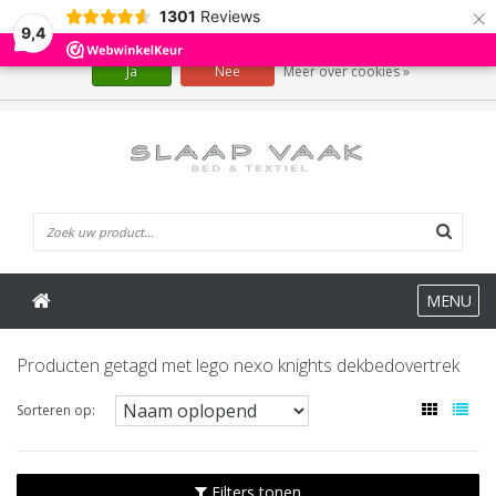
×
1301
Reviews
Wij slaan cookies op om onze website te verbeteren. Is dat akkoord?
9,4
Ja
Nee
Meer over cookies »
0 Artikelen
MENU
Producten getagd met lego nexo knights dekbedovertrek
Sorteren op:
Filters tonen