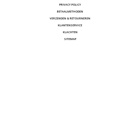
PRIVACY POLICY
BETAALMETHODEN
VERZENDEN & RETOURNEREN
KLANTENSERVICE
KLACHTEN
SITEMAP