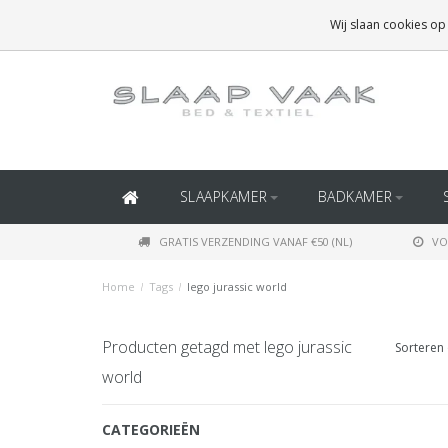
GRATIS BEZORGING BOVEN
€50
(BINNEN NEDERLAND)
Wij slaan cookies op
GRATIS BEZORGING BOVEN
€150
(BINNEN BELGIË)
SLAAPKAMER
BADKAMER
GRATIS VERZENDING VANAF €50 (NL)
VO
Home
/
Tags
/
lego jurassic world
Producten getagd met lego jurassic
Sorteren 
world
CATEGORIEËN