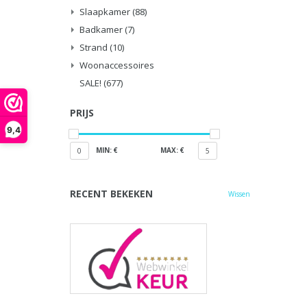
Slaapkamer
(88)
Badkamer
(7)
Strand
(10)
Woonaccessoires
SALE!
(677)
PRIJS
9,4
MIN: €
MAX: €
0
5
RECENT BEKEKEN
Wissen