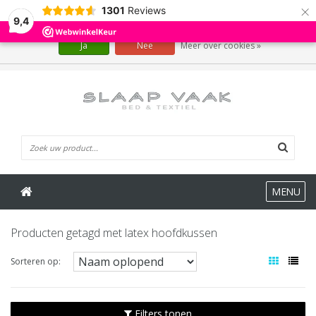
×
1301
Reviews
Wij slaan cookies op om onze website te verbeteren. Is dat akkoord?
9,4
Ja
Nee
Meer over cookies »
0 Artikelen
MENU
Producten getagd met latex hoofdkussen
Sorteren op:
Filters tonen