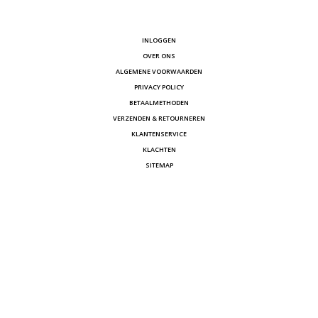
INLOGGEN
OVER ONS
ALGEMENE VOORWAARDEN
PRIVACY POLICY
BETAALMETHODEN
VERZENDEN & RETOURNEREN
KLANTENSERVICE
KLACHTEN
SITEMAP