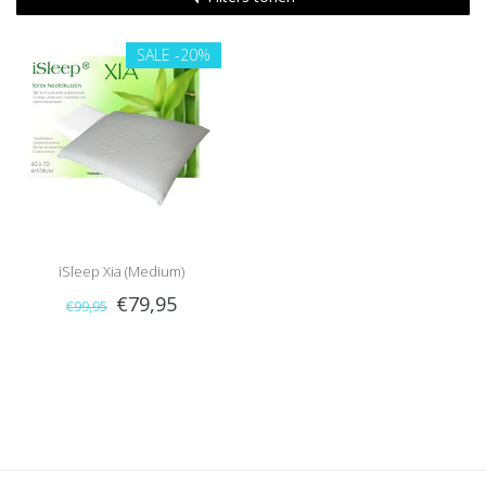
SALE
-20%
iSleep Xia (Medium)
€79,95
€99,95