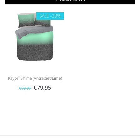
SALE
-20%
Kayori Shima (Antraciet/Lime)
€79,95
€99,95