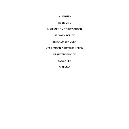
INLOGGEN
OVER ONS
ALGEMENE VOORWAARDEN
PRIVACY POLICY
BETAALMETHODEN
VERZENDEN & RETOURNEREN
KLANTENSERVICE
KLACHTEN
SITEMAP