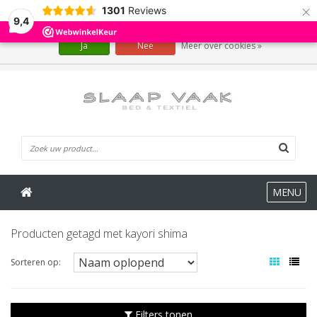
×
1301
Reviews
Wij slaan cookies op om onze website te verbeteren. Is dat akkoord?
9,4
Ja
Nee
Meer over cookies »
0 Artikelen
MENU
Producten getagd met kayori shima
Sorteren op:
Filters tonen