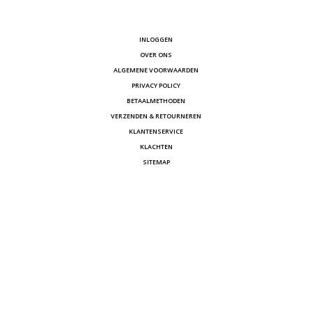
INLOGGEN
OVER ONS
ALGEMENE VOORWAARDEN
PRIVACY POLICY
BETAALMETHODEN
VERZENDEN & RETOURNEREN
KLANTENSERVICE
KLACHTEN
SITEMAP