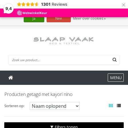
×
1301
Reviews
Wij slaan cookies op om onze website te verbeteren. Is dat akkoord?
9,4
Ja
Nee
Meer over cookies »
0 Artikelen
MENU
Producten getagd met kayori nino
Sorteren op:
Filters tonen