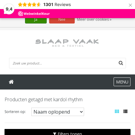
×
1301
Reviews
Wij slaan cookies op om onze website te verbeteren. Is dat akkoord?
9,4
Ja
Nee
Meer over cookies »
0 Artikelen
MENU
Producten getagd met kardol rhythm
Sorteren op:
Filters tonen