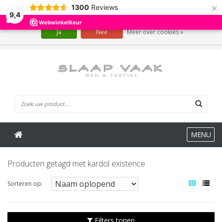
×
1300
Reviews
Wij slaan cookies op om onze website te verbeteren. Is dat akkoord?
9,4
Ja
Nee
Meer over cookies »
0 Artikelen
MENU
Producten getagd met kardol existence
Sorteren op:
Filters tonen