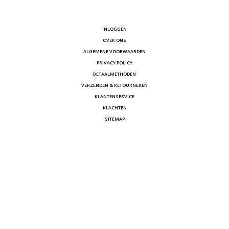
INLOGGEN
OVER ONS
ALGEMENE VOORWAARDEN
PRIVACY POLICY
BETAALMETHODEN
VERZENDEN & RETOURNEREN
KLANTENSERVICE
KLACHTEN
SITEMAP