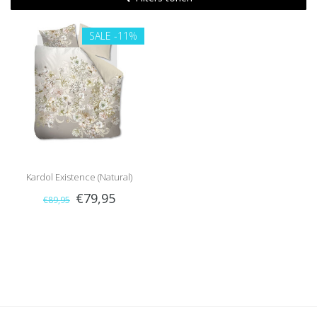
SALE
-11%
Kardol Existence (Natural)
€79,95
€89,95