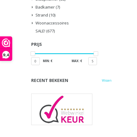
Badkamer
(7)
Strand
(10)
Woonaccessoires
SALE!
(677)
PRIJS
9,4
MIN: €
MAX: €
0
5
RECENT BEKEKEN
Wissen