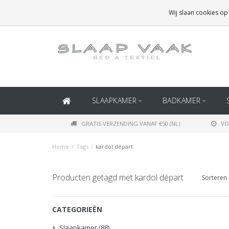
GRATIS BEZORGING BOVEN
€50
(BINNEN NEDERLAND)
Wij slaan cookies op
GRATIS BEZORGING BOVEN
€150
(BINNEN BELGIË)
SLAAPKAMER
BADKAMER
GRATIS VERZENDING VANAF €50 (NL)
VO
Home
/
Tags
/
kardol départ
Producten getagd met kardol départ
Sorteren 
CATEGORIEËN
Slaapkamer
(88)