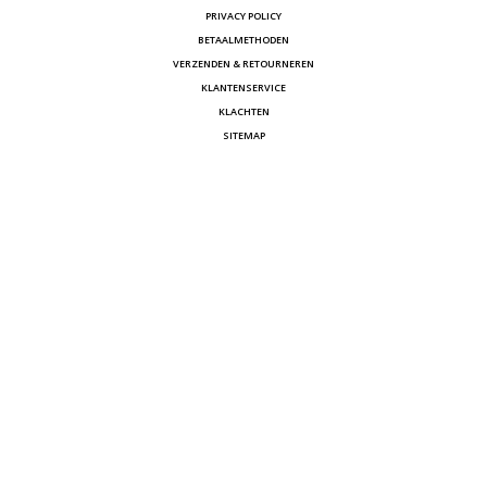
PRIVACY POLICY
BETAALMETHODEN
VERZENDEN & RETOURNEREN
KLANTENSERVICE
KLACHTEN
SITEMAP