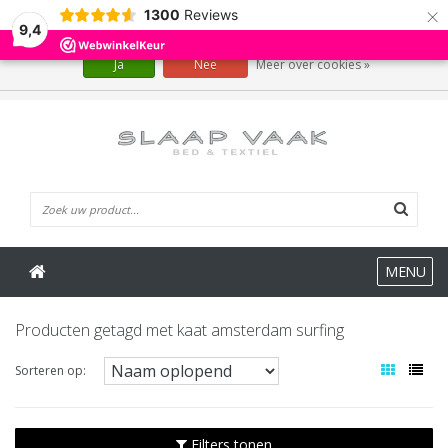
×
1300
Reviews
Wij slaan cookies op om onze website te verbeteren. Is dat akkoord?
9,4
Ja
Nee
Meer over cookies »
0 Artikelen
MENU
Producten getagd met kaat amsterdam surfing
Sorteren op:
Filters tonen