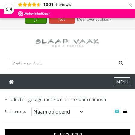
×
1301
Reviews
Wij slaan cookies op om onze website te verbeteren. Is dat akkoord?
9,4
Ja
Nee
Meer over cookies »
0 Artikelen
MENU
Producten getagd met kaat amsterdam mimosa
Sorteren op:
Filters tonen