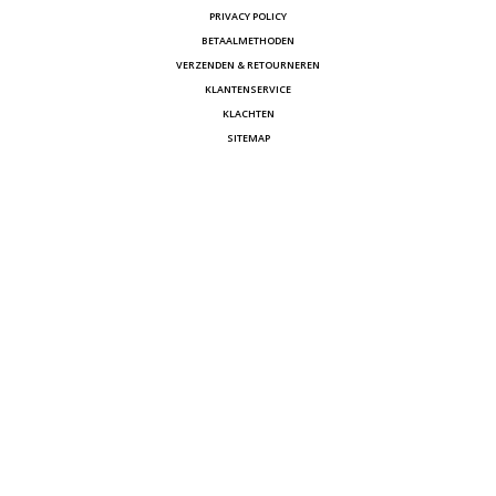
PRIVACY POLICY
BETAALMETHODEN
VERZENDEN & RETOURNEREN
KLANTENSERVICE
KLACHTEN
SITEMAP