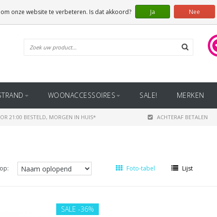
 om onze website te verbeteren. Is dat akkoord?
Ja
Nee
STRAND
WOONACCESSOIRES
SALE!
MERKEN
OR 21:00 BESTELD, MORGEN IN HUIS*
ACHTERAF BETALEN
op:
Foto-tabel
Lijst
SALE
-36%