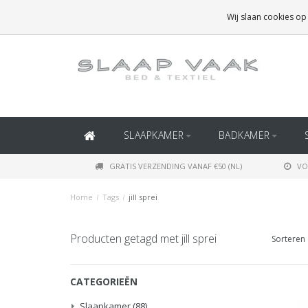
GRATIS BEZORGING BOVEN
€50
(BINNEN NEDERLAND)
Wij slaan cookies op
GRATIS BEZORGING BOVEN
€150
(BINNEN BELGIË)
SLAAPKAMER
BADKAMER
GRATIS VERZENDING VANAF €50 (NL)
VO
Home
/
Tags
/
jill sprei
Producten getagd met jill sprei
Sorteren 
CATEGORIEËN
Slaapkamer
(88)