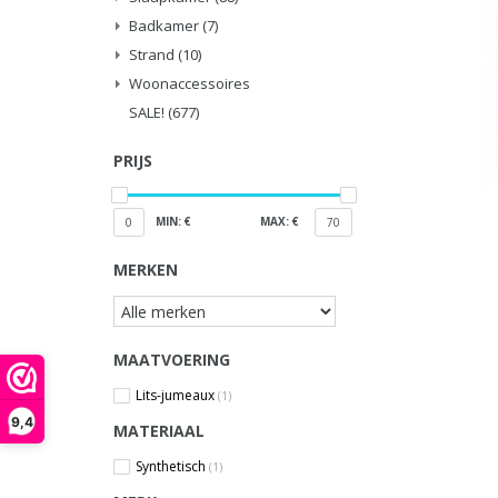
Badkamer
(7)
Strand
(10)
Woonaccessoires
SALE!
(677)
PRIJS
MIN: €
MAX: €
0
70
MERKEN
MAATVOERING
Lits-jumeaux
(1)
9,4
MATERIAAL
Synthetisch
(1)