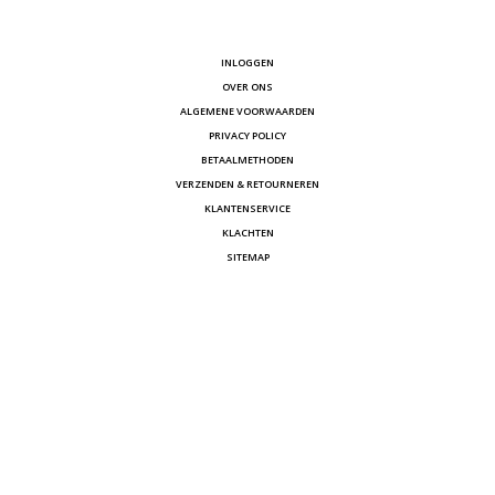
INLOGGEN
OVER ONS
ALGEMENE VOORWAARDEN
PRIVACY POLICY
BETAALMETHODEN
VERZENDEN & RETOURNEREN
KLANTENSERVICE
KLACHTEN
SITEMAP