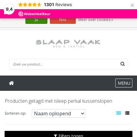
×
1301
Reviews
Wij slaan cookies op om onze website te verbeteren. Is dat akkoord?
9,4
Ja
Nee
Meer over cookies »
0 Artikelen
MENU
Producten getagd met isleep perkal kussenslopen
Sorteren op:
Filters tonen