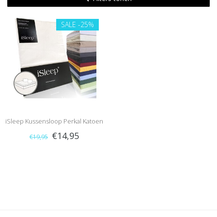
SALE
-25%
iSleep Kussensloop Perkal Katoen
€14,95
€19,95
(2 stuks)