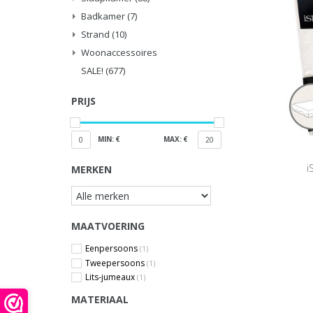
Badkamer
(7)
Strand
(10)
Woonaccessoires
SALE!
(677)
PRIJS
MIN: €
MAX: €
0
20
i
MERKEN
MAATVOERING
Eenpersoons
(1)
Tweepersoons
(1)
Lits-jumeaux
(1)
MATERIAAL