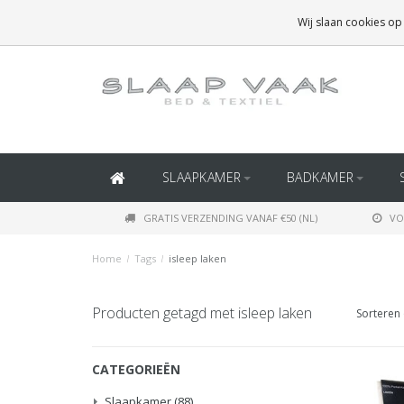
GRATIS BEZORGING BOVEN
€50
(BINNEN NEDERLAND)
Wij slaan cookies op
GRATIS BEZORGING BOVEN
€150
(BINNEN BELGIË)
SLAAPKAMER
BADKAMER
GRATIS VERZENDING VANAF €50 (NL)
VO
Home
/
Tags
/
isleep laken
Producten getagd met isleep laken
Sorteren 
CATEGORIEËN
Slaapkamer
(88)