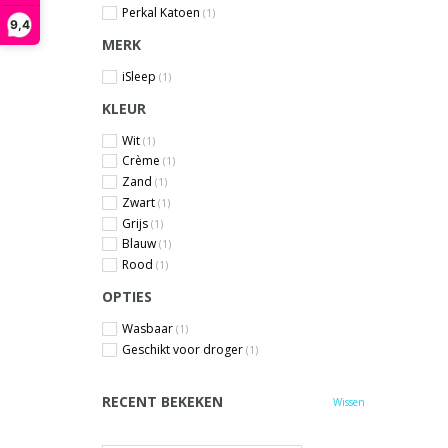
Perkal Katoen
(1)
9,4
MERK
iSleep
(1)
KLEUR
Wit
(1)
Crème
(1)
Zand
(1)
Zwart
(1)
Grijs
(1)
Blauw
(1)
Rood
(1)
OPTIES
Wasbaar
(1)
Geschikt voor droger
(1)
RECENT BEKEKEN
Wissen