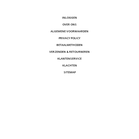
INLOGGEN
OVER ONS
ALGEMENE VOORWAARDEN
PRIVACY POLICY
BETAALMETHODEN
VERZENDEN & RETOURNEREN
KLANTENSERVICE
KLACHTEN
SITEMAP