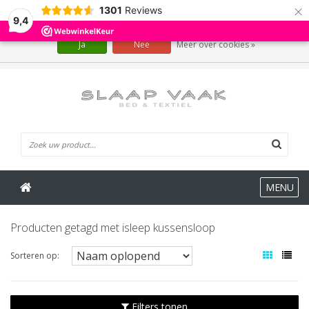
×
1301
Reviews
Wij slaan cookies op om onze website te verbeteren. Is dat akkoord?
9,4
Ja
Nee
Meer over cookies »
0 Artikelen
MENU
Producten getagd met isleep kussensloop
Sorteren op:
Filters tonen