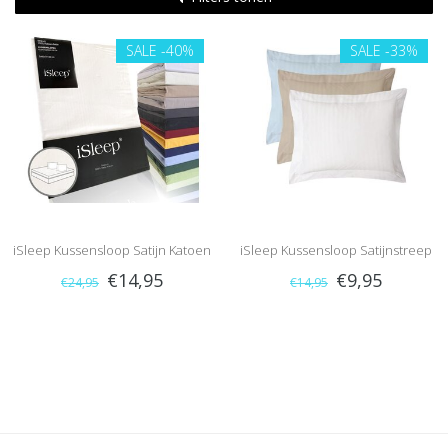
SALE
-40%
SALE
-33%
iSleep Kussensloop Satijn Katoen
iSleep Kussensloop Satijnstreep
€14,95
€9,95
€24,95
€14,95
(2 Stuks)