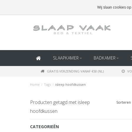
GRATIS BEZORGING BOVEN
€50
(BINNEN NEDERLAND)
Wij slaan cookies op
GRATIS BEZORGING BOVEN
€150
(BINNEN BELGIË)
SLAAPKAMER
BADKAMER
GRATIS VERZENDING VANAF €50 (NL)
VO
Home
/
Tags
/
isleep hoofdkussen
Producten getagd met isleep
Sorteren 
hoofdkussen
CATEGORIEËN