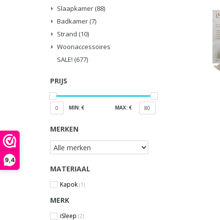
Slaapkamer
(88)
Badkamer
(7)
Strand
(10)
Woonaccessoires
SALE!
(677)
PRIJS
MIN: €
MAX: €
0
80
MERKEN
9,4
MATERIAAL
Kapok
(1)
MERK
iSleep
(2)