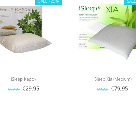
SALE
-25%
SAL
iSleep Kapok
iSleep Xia (Medium)
€29,95
€79,95
€39,95
€99,95