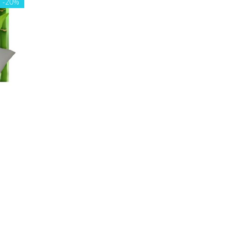
E
-20%