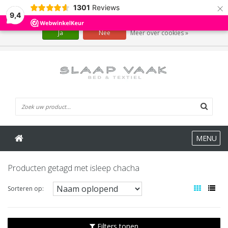
×
1301
Reviews
Wij slaan cookies op om onze website te verbeteren. Is dat akkoord?
9,4
Ja
Nee
Meer over cookies »
0 Artikelen
MENU
Producten getagd met isleep chacha
Sorteren op:
Filters tonen