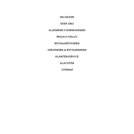
INLOGGEN
OVER ONS
ALGEMENE VOORWAARDEN
PRIVACY POLICY
BETAALMETHODEN
VERZENDEN & RETOURNEREN
KLANTENSERVICE
KLACHTEN
SITEMAP