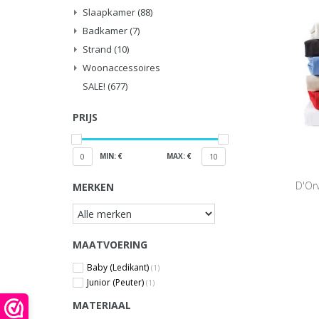
Slaapkamer
(88)
Badkamer
(7)
Strand
(10)
Woonaccessoires
SALE!
(677)
PRIJS
MIN: €
MAX: €
0
10
D'Or
MERKEN
MAATVOERING
Baby (Ledikant)
(1)
Junior (Peuter)
(1)
MATERIAAL