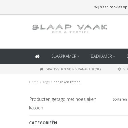
GRATIS BEZORGING BOVEN
€50
(BINNEN NEDERLAND)
Wij slaan cookies op
GRATIS BEZORGING BOVEN
€150
(BINNEN BELGIË)
SLAAPKAMER
BADKAMER
GRATIS VERZENDING VANAF €50 (NL)
VO
Home
/
Tags
/
hoeslaken katoen
Producten getagd met hoeslaken
Sorteren 
katoen
CATEGORIEËN