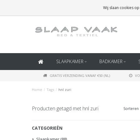
GRATIS BEZORGING BOVEN
€50
(BINNEN NEDERLAND)
Wij slaan cookies op
GRATIS BEZORGING BOVEN
€150
(BINNEN BELGIË)
SLAAPKAMER
BADKAMER
GRATIS VERZENDING VANAF €50 (NL)
VO
Home
/
Tags
/
hnl zuri
Producten getagd met hnl zuri
Sorteren 
CATEGORIEËN
Slaapkamer
(88)