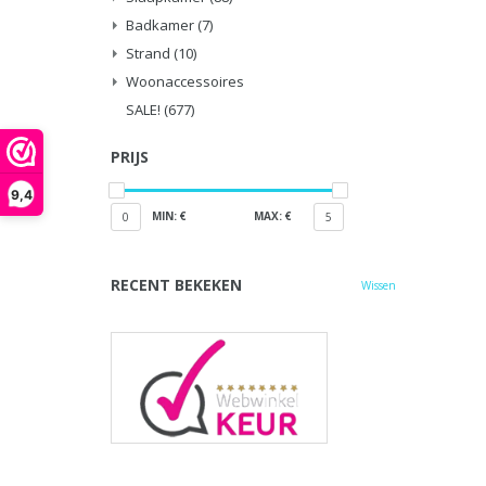
Badkamer
(7)
Strand
(10)
Woonaccessoires
SALE!
(677)
PRIJS
9,4
MIN: €
MAX: €
0
5
RECENT BEKEKEN
Wissen