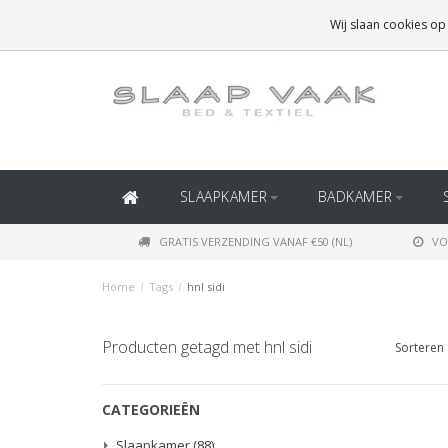
GRATIS BEZORGING BOVEN
€50
(BINNEN NEDERLAND)
Wij slaan cookies op
GRATIS BEZORGING BOVEN
€150
(BINNEN BELGIË)
SLAAPKAMER
BADKAMER
GRATIS VERZENDING VANAF €50 (NL)
VO
Home
/
Tags
/
hnl sidi
Producten getagd met hnl sidi
Sorteren 
CATEGORIEËN
Slaapkamer
(88)