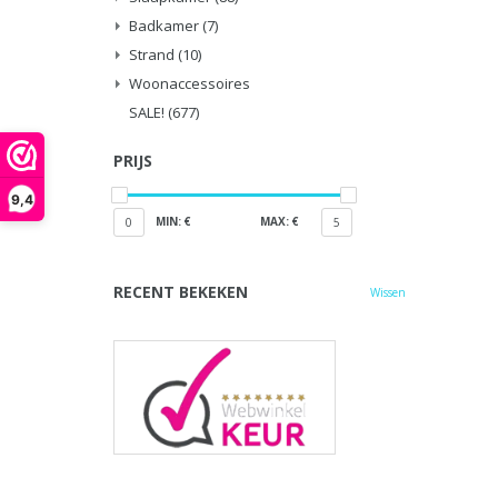
Badkamer
(7)
Strand
(10)
Woonaccessoires
SALE!
(677)
PRIJS
9,4
MIN: €
MAX: €
0
5
RECENT BEKEKEN
Wissen