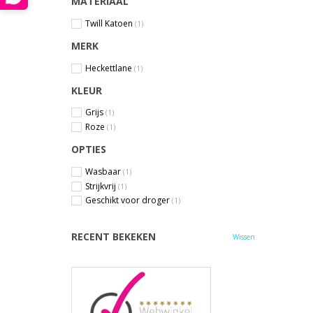
MATERIAAL
Twill Katoen
(1)
MERK
Heckettlane
(1)
KLEUR
Grijs
(1)
Roze
(1)
OPTIES
Wasbaar
(1)
Strijkvrij
(1)
Geschikt voor droger
(1)
RECENT BEKEKEN
Wissen