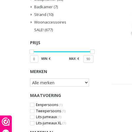
Badkamer
(7)
Strand
(10)
Woonaccessoires
SALE!
(677)
PRIJS
MIN: €
MAX: €
0
90
MERKEN
MAATVOERING
Eenpersoons
(1)
Tweepersoons
(1)
Lits-jumeaux
(1)
Lits-jumeaux XL
(1)