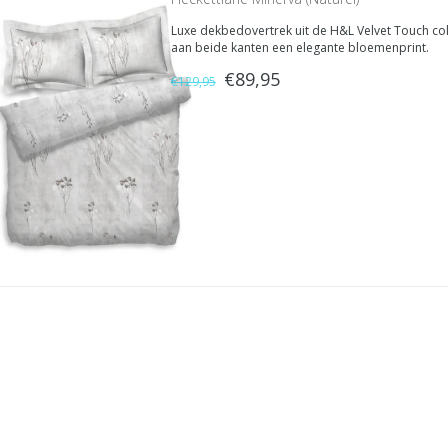
Luxe dekbedovertrek uit de H&L Velvet Touch col
aan beide kanten een elegante bloemenprint.
€89,95
€129,95