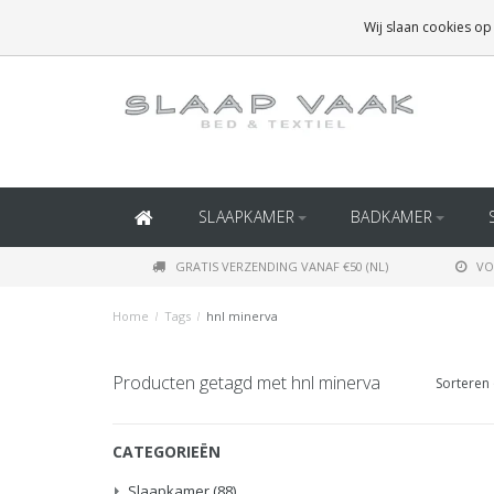
GRATIS BEZORGING BOVEN
€50
(BINNEN NEDERLAND)
Wij slaan cookies op
GRATIS BEZORGING BOVEN
€150
(BINNEN BELGIË)
SLAAPKAMER
BADKAMER
GRATIS VERZENDING VANAF €50 (NL)
VO
Home
/
Tags
/
hnl minerva
Producten getagd met hnl minerva
Sorteren 
CATEGORIEËN
Slaapkamer
(88)