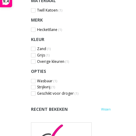
MATERIAAL
9,4
Twill Katoen
(1)
MERK
Heckettlane
(1)
KLEUR
Zand
(1)
Grijs
(1)
Overige kleuren
(1)
OPTIES
Wasbaar
(1)
Strijkvrij
(1)
Geschikt voor droger
(1)
RECENT BEKEKEN
Wissen