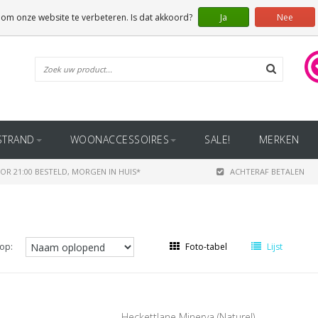
 om onze website te verbeteren. Is dat akkoord?
Ja
Nee
STRAND
WOONACCESSOIRES
SALE!
MERKEN
OR 21:00 BESTELD, MORGEN IN HUIS*
ACHTERAF BETALEN
op:
Foto-tabel
Lijst
Heckettlane Minerva (Naturel)