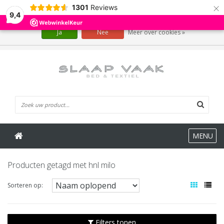
×
1301
Reviews
Wij slaan cookies op om onze website te verbeteren. Is dat akkoord?
9,4
Ja
Nee
Meer over cookies »
0 Artikelen
MENU
Producten getagd met hnl milo
Sorteren op:
Filters tonen