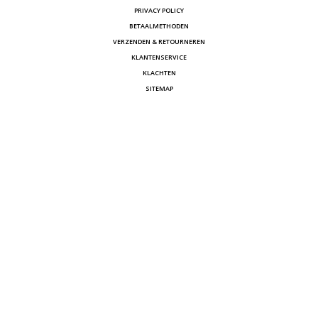
PRIVACY POLICY
BETAALMETHODEN
VERZENDEN & RETOURNEREN
KLANTENSERVICE
KLACHTEN
SITEMAP