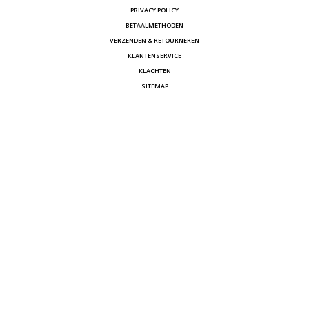
PRIVACY POLICY
BETAALMETHODEN
VERZENDEN & RETOURNEREN
KLANTENSERVICE
KLACHTEN
SITEMAP