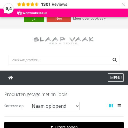
×
1301
Reviews
Wij slaan cookies op om onze website te verbeteren. Is dat akkoord?
9,4
Ja
Nee
Meer over cookies »
0 Artikelen
MENU
Producten getagd met hnl jools
Sorteren op:
Filters tonen