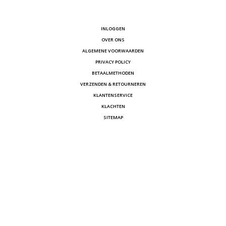
INLOGGEN
OVER ONS
ALGEMENE VOORWAARDEN
PRIVACY POLICY
BETAALMETHODEN
VERZENDEN & RETOURNEREN
KLANTENSERVICE
KLACHTEN
SITEMAP