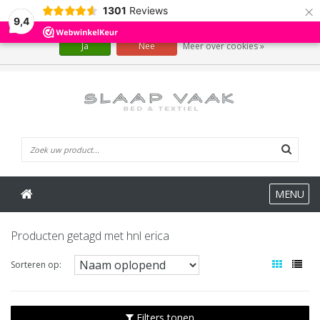
×
1301
Reviews
Wij slaan cookies op om onze website te verbeteren. Is dat akkoord?
9,4
Ja
Nee
Meer over cookies »
0 Artikelen
MENU
Producten getagd met hnl erica
Sorteren op:
Filters tonen