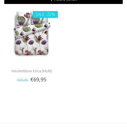
SALE
-22%
Heckettlane Erica (Multi)
€69,95
€89,95