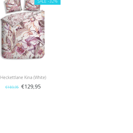
SALE
-32%
Heckettlane Kina (White)
€129,95
€189,95