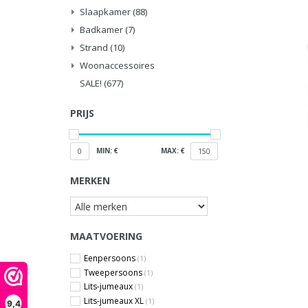
Slaapkamer
(88)
Badkamer
(7)
Strand
(10)
Woonaccessoires
SALE!
(677)
PRIJS
MIN: €
MAX: €
0
150
MERKEN
MAATVOERING
Eenpersoons
(1)
Tweepersoons
(1)
Lits-jumeaux
(1)
Lits-jumeaux XL
(1)
9,4