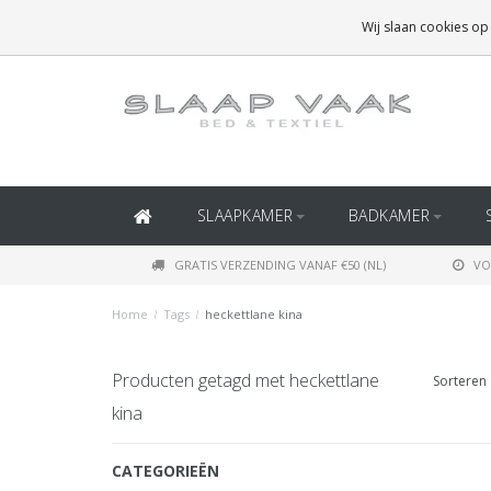
GRATIS BEZORGING BOVEN
€50
(BINNEN NEDERLAND)
Wij slaan cookies op
GRATIS BEZORGING BOVEN
€150
(BINNEN BELGIË)
SLAAPKAMER
BADKAMER
GRATIS VERZENDING VANAF €50 (NL)
VO
Home
/
Tags
/
heckettlane kina
Producten getagd met heckettlane
Sorteren 
kina
CATEGORIEËN