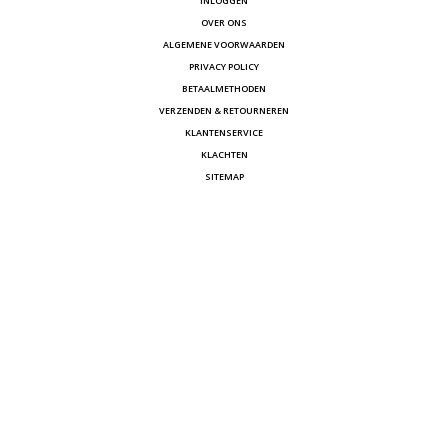
INLOGGEN
OVER ONS
ALGEMENE VOORWAARDEN
PRIVACY POLICY
BETAALMETHODEN
VERZENDEN & RETOURNEREN
KLANTENSERVICE
KLACHTEN
SITEMAP