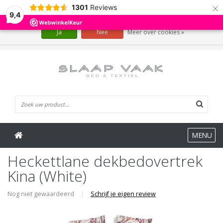
×
1301
Reviews
Wij slaan cookies op om onze website te verbeteren. Is dat akkoord?
9,4
Ja
Nee
Meer over cookies »
0 Artikelen
MENU
Heckettlane dekbedovertrek
Kina (White)
Nog niet gewaardeerd
|
Schrijf je eigen review