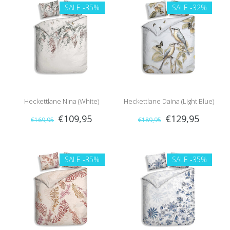
SALE
-35%
SALE
-32%
Heckettlane Nina (White)
Heckettlane Daina (Light Blue)
€109,95
€129,95
€169,95
€189,95
SALE
-35%
SALE
-35%