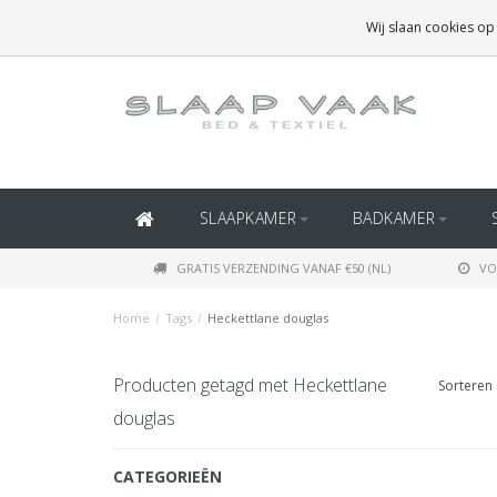
GRATIS BEZORGING BOVEN
€50
(BINNEN NEDERLAND)
Wij slaan cookies op
GRATIS BEZORGING BOVEN
€150
(BINNEN BELGIË)
SLAAPKAMER
BADKAMER
GRATIS VERZENDING VANAF €50 (NL)
VO
Home
/
Tags
/
Heckettlane douglas
Producten getagd met Heckettlane
Sorteren 
douglas
CATEGORIEËN