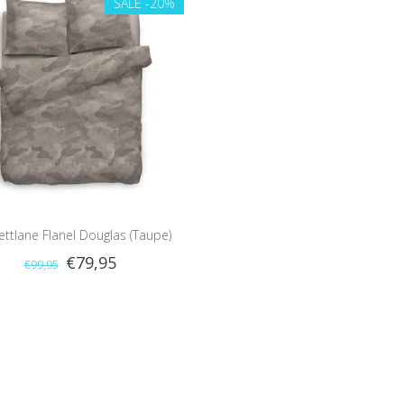
SALE
-20%
ttlane Flanel Douglas (Taupe)
€79,95
€99,95