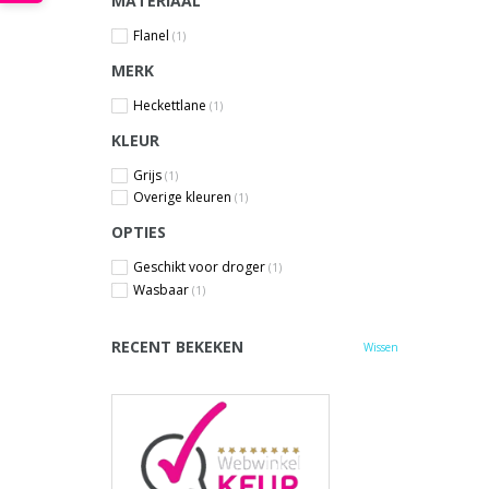
MATERIAAL
Flanel
(1)
MERK
Heckettlane
(1)
KLEUR
Grijs
(1)
Overige kleuren
(1)
OPTIES
Geschikt voor droger
(1)
Wasbaar
(1)
RECENT BEKEKEN
Wissen