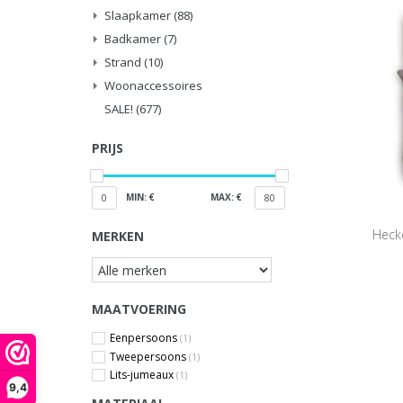
Slaapkamer
(88)
Badkamer
(7)
Strand
(10)
Woonaccessoires
SALE!
(677)
PRIJS
MIN: €
MAX: €
0
80
Hecke
MERKEN
MAATVOERING
Eenpersoons
(1)
Tweepersoons
(1)
Lits-jumeaux
(1)
9,4