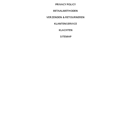
PRIVACY POLICY
BETAALMETHODEN
VERZENDEN & RETOURNEREN
KLANTENSERVICE
KLACHTEN
SITEMAP