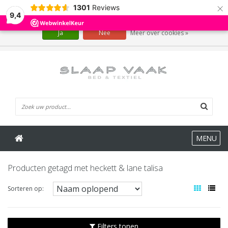
×
1301
Reviews
Wij slaan cookies op om onze website te verbeteren. Is dat akkoord?
9,4
Ja
Nee
Meer over cookies »
0 Artikelen
MENU
Producten getagd met heckett & lane talisa
Sorteren op:
Filters tonen