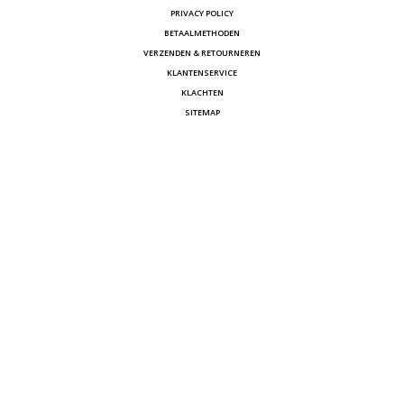
PRIVACY POLICY
BETAALMETHODEN
VERZENDEN & RETOURNEREN
KLANTENSERVICE
KLACHTEN
SITEMAP