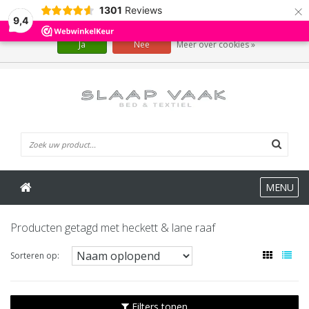
×
1301
Reviews
Wij slaan cookies op om onze website te verbeteren. Is dat akkoord?
9,4
Ja
Nee
Meer over cookies »
0 Artikelen
MENU
Producten getagd met heckett & lane raaf
Sorteren op:
Filters tonen