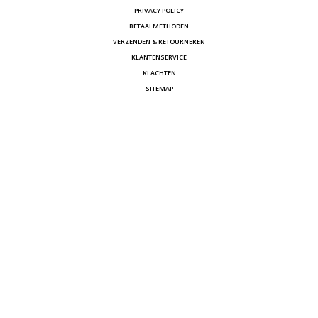
PRIVACY POLICY
BETAALMETHODEN
VERZENDEN & RETOURNEREN
KLANTENSERVICE
KLACHTEN
SITEMAP