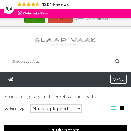
×
1301
Reviews
Wij slaan cookies op om onze website te verbeteren. Is dat akkoord?
9,4
Ja
Nee
Meer over cookies »
0 Artikelen
MENU
Producten getagd met heckett & lane heather
Sorteren op:
Filters tonen