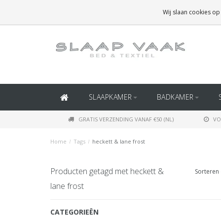
GRATIS BEZORGING BOVEN
€50
(BINNEN NEDERLAND)
Wij slaan cookies op
GRATIS BEZORGING BOVEN
€150
(BINNEN BELGIË)
SLAAPKAMER
BADKAMER
GRATIS VERZENDING VANAF €50 (NL)
VO
Home
/
Tags
/
heckett & lane frost
Producten getagd met heckett &
Sorteren 
lane frost
CATEGORIEËN