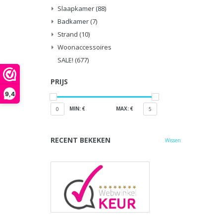
Slaapkamer
(88)
Badkamer
(7)
Strand
(10)
Woonaccessoires
SALE!
(677)
PRIJS
9,4
MIN: €
MAX: €
0
5
RECENT BEKEKEN
Wissen