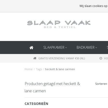
GRATIS BEZORGING BOVEN
€50
(BINNEN NEDERLAND)
Wij slaan cookies op
GRATIS BEZORGING BOVEN
€150
(BINNEN BELGIË)
SLAAPKAMER
BADKAMER
GRATIS VERZENDING VANAF €50 (NL)
VO
Home
/
Tags
/
heckett & lane carmen
Producten getagd met heckett &
Sorteren 
lane carmen
CATEGORIEËN