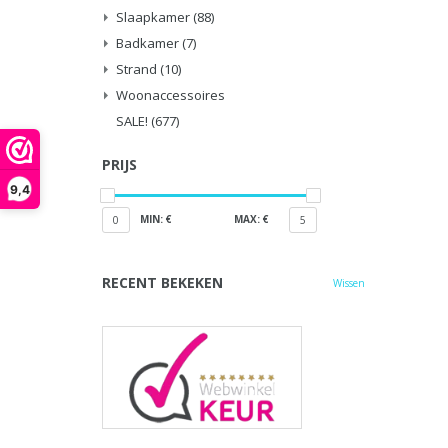
Slaapkamer
(88)
Badkamer
(7)
Strand
(10)
Woonaccessoires
SALE!
(677)
PRIJS
9,4
MIN: €
MAX: €
0
5
RECENT BEKEKEN
Wissen