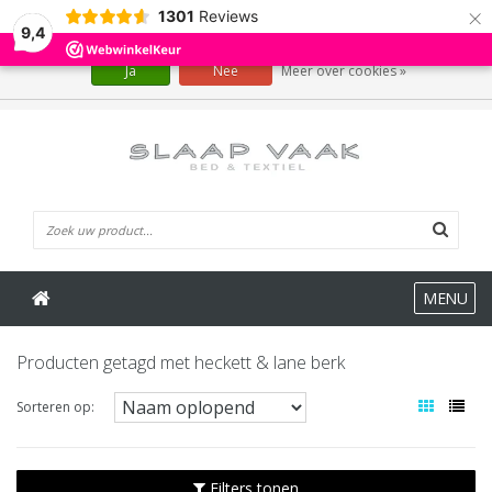
×
1301
Reviews
Wij slaan cookies op om onze website te verbeteren. Is dat akkoord?
9,4
Ja
Nee
Meer over cookies »
0 Artikelen
MENU
Producten getagd met heckett & lane berk
Sorteren op:
Filters tonen