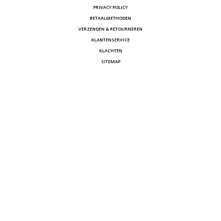
PRIVACY POLICY
BETAALMETHODEN
VERZENDEN & RETOURNEREN
KLANTENSERVICE
KLACHTEN
SITEMAP