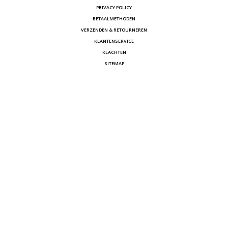
PRIVACY POLICY
BETAALMETHODEN
VERZENDEN & RETOURNEREN
KLANTENSERVICE
KLACHTEN
SITEMAP