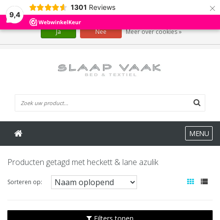
×
1301
Reviews
Wij slaan cookies op om onze website te verbeteren. Is dat akkoord?
9,4
Ja
Nee
Meer over cookies »
0 Artikelen
MENU
Producten getagd met heckett & lane azulik
Sorteren op:
Filters tonen