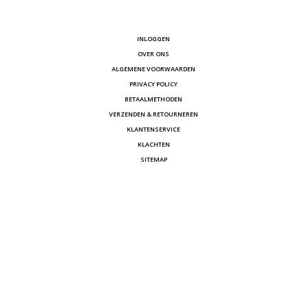
INLOGGEN
OVER ONS
ALGEMENE VOORWAARDEN
PRIVACY POLICY
BETAALMETHODEN
VERZENDEN & RETOURNEREN
KLANTENSERVICE
KLACHTEN
SITEMAP