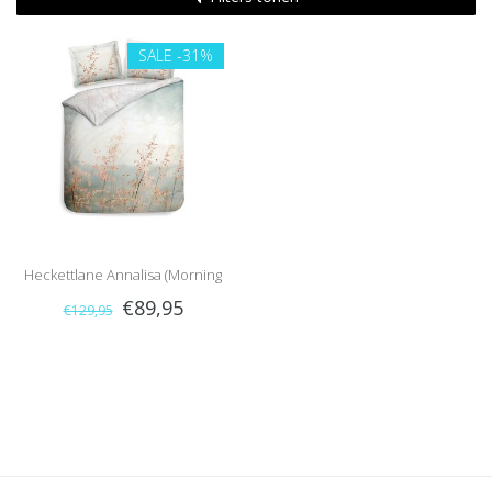
SALE
-31%
Heckettlane Annalisa (Morning
€89,95
€129,95
Natural)