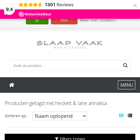
×
1301
Reviews
Wij slaan cookies op om onze website te verbeteren. Is dat akkoord?
9,4
Ja
Nee
Meer over cookies »
0 Artikelen
MENU
Producten getagd met heckett & lane annalisa
Sorteren op:
Filters tonen