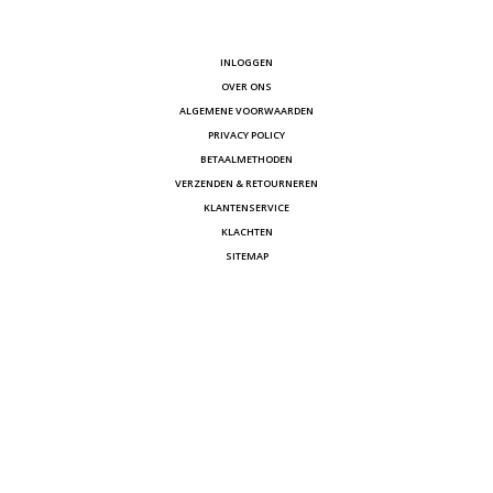
INLOGGEN
OVER ONS
ALGEMENE VOORWAARDEN
PRIVACY POLICY
BETAALMETHODEN
VERZENDEN & RETOURNEREN
KLANTENSERVICE
KLACHTEN
SITEMAP