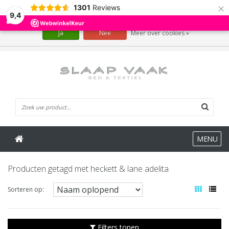
×
1301
Reviews
Wij slaan cookies op om onze website te verbeteren. Is dat akkoord?
9,4
Ja
Nee
Meer over cookies »
0 Artikelen
MENU
Producten getagd met heckett & lane adelita
Sorteren op:
Filters tonen