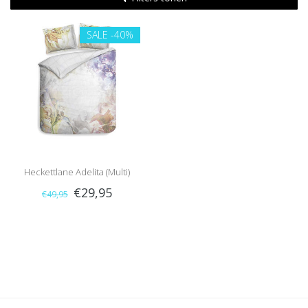
SALE
-40%
Heckettlane Adelita (Multi)
€29,95
€49,95