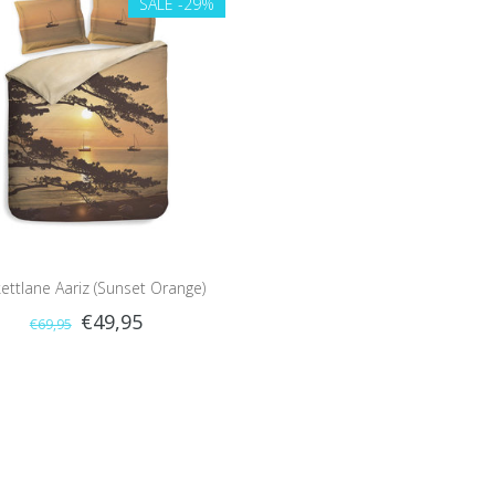
SALE
-29%
ettlane Aariz (Sunset Orange)
€49,95
€69,95