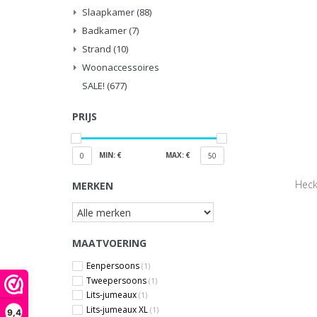
Slaapkamer
(88)
Badkamer
(7)
Strand
(10)
Woonaccessoires
SALE!
(677)
PRIJS
MIN: €
MAX: €
0
50
Heck
MERKEN
MAATVOERING
Eenpersoons
(1)
Tweepersoons
(1)
Lits-jumeaux
(1)
Lits-jumeaux XL
(1)
9,4