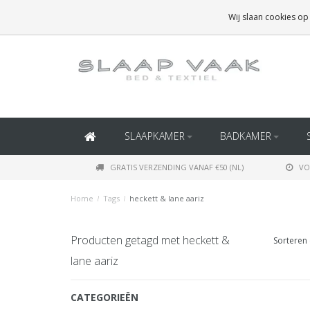
GRATIS BEZORGING BOVEN
€50
(BINNEN NEDERLAND)
Wij slaan cookies op
GRATIS BEZORGING BOVEN
€150
(BINNEN BELGIË)
SLAAPKAMER
BADKAMER
GRATIS VERZENDING VANAF €50 (NL)
VO
Home
/
Tags
/
heckett & lane aariz
Producten getagd met heckett &
Sorteren 
lane aariz
CATEGORIEËN