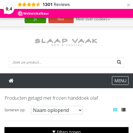
×
1301
Reviews
Wij slaan cookies op om onze website te verbeteren. Is dat akkoord?
9,4
Ja
Nee
Meer over cookies »
0 Artikelen
MENU
Producten getagd met frozen handdoek olaf
Sorteren op:
Filters tonen