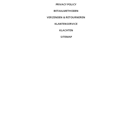
PRIVACY POLICY
BETAALMETHODEN
VERZENDEN & RETOURNEREN
KLANTENSERVICE
KLACHTEN
SITEMAP