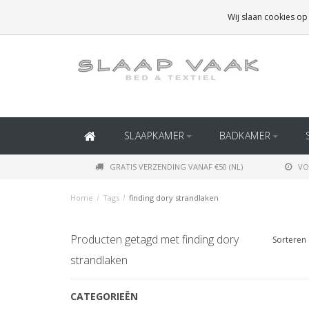
GRATIS BEZORGING BOVEN
€50
(BINNEN NEDERLAND)
Wij slaan cookies op
GRATIS BEZORGING BOVEN
€150
(BINNEN BELGIË)
SLAAPKAMER
BADKAMER
GRATIS VERZENDING VANAF €50 (NL)
VO
Home
/
Tags
/
finding dory strandlaken
Producten getagd met finding dory
Sorteren 
strandlaken
CATEGORIEËN