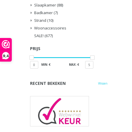
Slaapkamer
(88)
Badkamer
(7)
Strand
(10)
Woonaccessoires
SALE!
(677)
PRIJS
9,4
MIN: €
MAX: €
0
5
RECENT BEKEKEN
Wissen