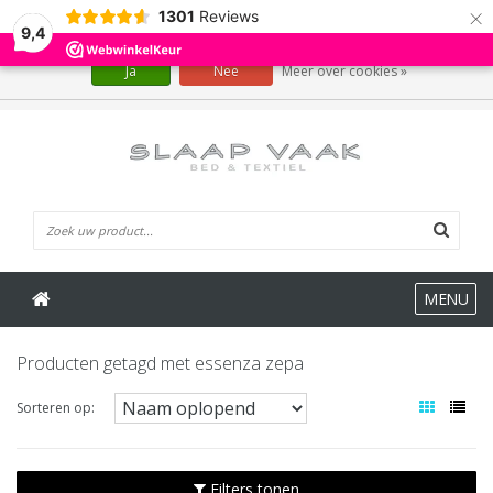
×
1301
Reviews
Wij slaan cookies op om onze website te verbeteren. Is dat akkoord?
9,4
Ja
Nee
Meer over cookies »
0 Artikelen
MENU
Producten getagd met essenza zepa
Sorteren op:
Filters tonen