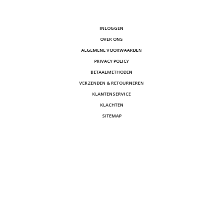
INLOGGEN
OVER ONS
ALGEMENE VOORWAARDEN
PRIVACY POLICY
BETAALMETHODEN
VERZENDEN & RETOURNEREN
KLANTENSERVICE
KLACHTEN
SITEMAP