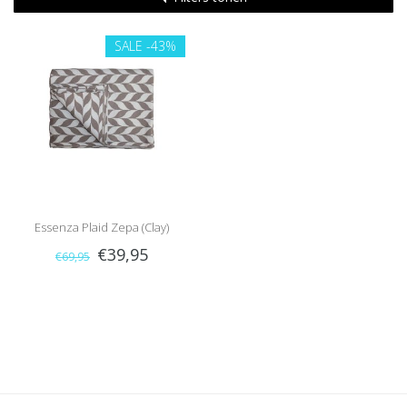
SALE
-43%
Essenza Plaid Zepa (Clay)
€39,95
€69,95