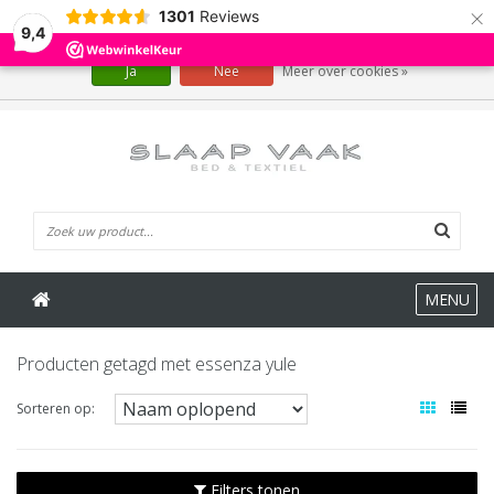
×
1301
Reviews
Wij slaan cookies op om onze website te verbeteren. Is dat akkoord?
9,4
Ja
Nee
Meer over cookies »
0 Artikelen
MENU
Producten getagd met essenza yule
Sorteren op:
Filters tonen