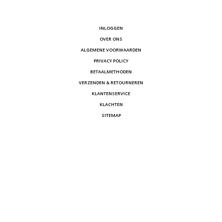
INLOGGEN
OVER ONS
ALGEMENE VOORWAARDEN
PRIVACY POLICY
BETAALMETHODEN
VERZENDEN & RETOURNEREN
KLANTENSERVICE
KLACHTEN
SITEMAP