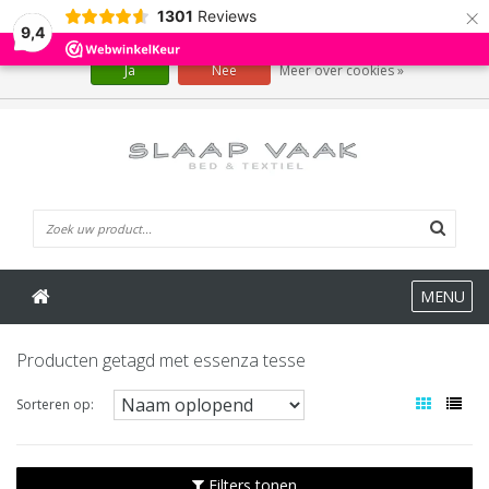
×
1301
Reviews
Wij slaan cookies op om onze website te verbeteren. Is dat akkoord?
9,4
Ja
Nee
Meer over cookies »
0 Artikelen
MENU
Producten getagd met essenza tesse
Sorteren op:
Filters tonen