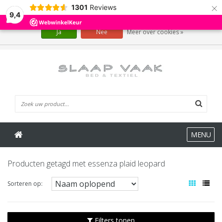
×
1301
Reviews
Wij slaan cookies op om onze website te verbeteren. Is dat akkoord?
9,4
Ja
Nee
Meer over cookies »
0 Artikelen
MENU
Producten getagd met essenza plaid leopard
Sorteren op:
Filters tonen