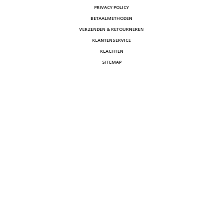
PRIVACY POLICY
BETAALMETHODEN
VERZENDEN & RETOURNEREN
KLANTENSERVICE
KLACHTEN
SITEMAP