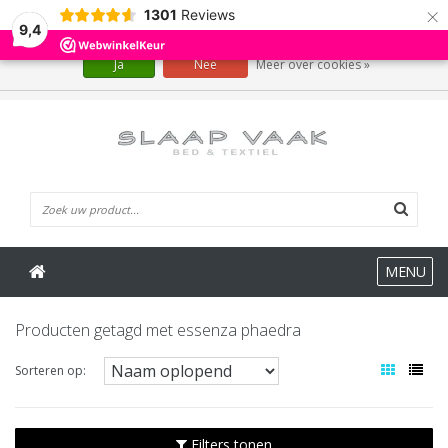
×
1301
Reviews
Wij slaan cookies op om onze website te verbeteren. Is dat akkoord?
9,4
Ja
Nee
Meer over cookies »
0 Artikelen
MENU
Producten getagd met essenza phaedra
Sorteren op:
Filters tonen