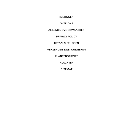
INLOGGEN
OVER ONS
ALGEMENE VOORWAARDEN
PRIVACY POLICY
BETAALMETHODEN
VERZENDEN & RETOURNEREN
KLANTENSERVICE
KLACHTEN
SITEMAP