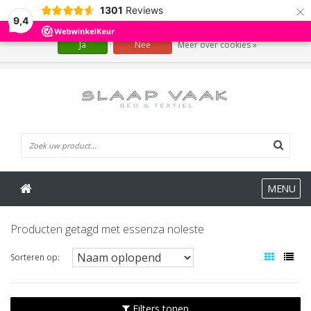
×
1301
Reviews
Wij slaan cookies op om onze website te verbeteren. Is dat akkoord?
9,4
Ja
Nee
Meer over cookies »
0 Artikelen
MENU
Producten getagd met essenza noleste
Sorteren op:
Filters tonen