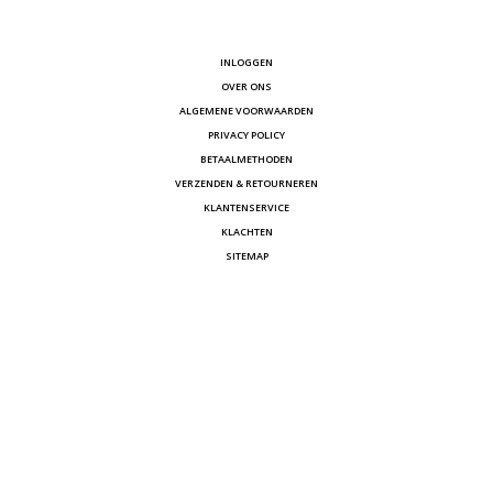
INLOGGEN
OVER ONS
ALGEMENE VOORWAARDEN
PRIVACY POLICY
BETAALMETHODEN
VERZENDEN & RETOURNEREN
KLANTENSERVICE
KLACHTEN
SITEMAP