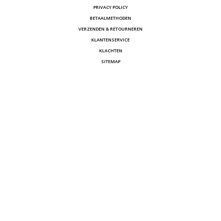
PRIVACY POLICY
BETAALMETHODEN
VERZENDEN & RETOURNEREN
KLANTENSERVICE
KLACHTEN
SITEMAP