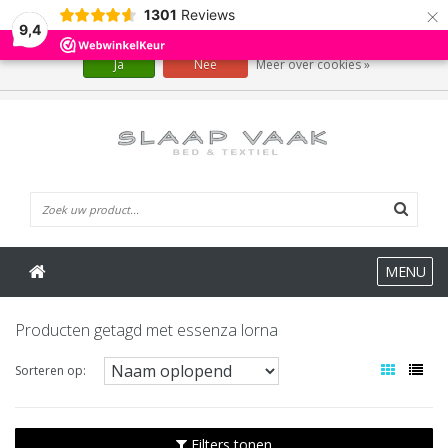
×
1301
Reviews
Wij slaan cookies op om onze website te verbeteren. Is dat akkoord?
9,4
Ja
Nee
Meer over cookies »
0 Artikelen
MENU
Producten getagd met essenza lorna
Sorteren op:
Filters tonen