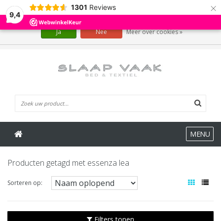
×
1301
Reviews
Wij slaan cookies op om onze website te verbeteren. Is dat akkoord?
9,4
Ja
Nee
Meer over cookies »
0 Artikelen
MENU
Producten getagd met essenza lea
Sorteren op:
Filters tonen