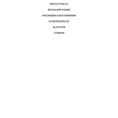
PRIVACY POLICY
BETAALMETHODEN
VERZENDEN & RETOURNEREN
KLANTENSERVICE
KLACHTEN
SITEMAP