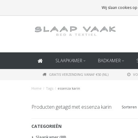
GRATIS BEZORGING BOVEN
€50
(BINNEN NEDERLAND)
Wij slaan cookies op
GRATIS BEZORGING BOVEN
€150
(BINNEN BELGIË)
SLAAPKAMER
BADKAMER
GRATIS VERZENDING VANAF €50 (NL)
VO
Home
/
Tags
/
essenza karin
Producten getagd met essenza karin
Sorteren 
CATEGORIEËN
Slaapkamer
(88)