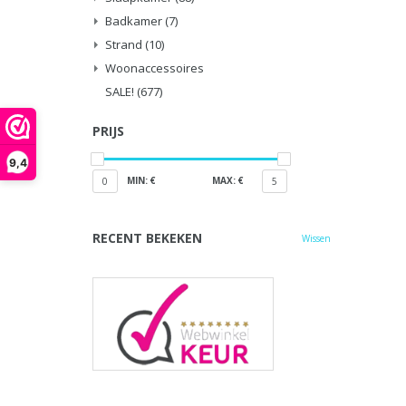
Badkamer
(7)
Strand
(10)
Woonaccessoires
SALE!
(677)
PRIJS
9,4
MIN: €
MAX: €
0
5
RECENT BEKEKEN
Wissen