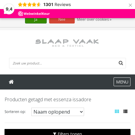
×
1301
Reviews
Wij slaan cookies op om onze website te verbeteren. Is dat akkoord?
9,4
Ja
Nee
Meer over cookies »
0 Artikelen
MENU
Producten getagd met essenza issadore
Sorteren op:
Filters tonen