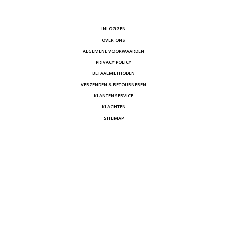
INLOGGEN
OVER ONS
ALGEMENE VOORWAARDEN
PRIVACY POLICY
BETAALMETHODEN
VERZENDEN & RETOURNEREN
KLANTENSERVICE
KLACHTEN
SITEMAP