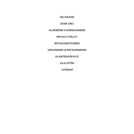
INLOGGEN
OVER ONS
ALGEMENE VOORWAARDEN
PRIVACY POLICY
BETAALMETHODEN
VERZENDEN & RETOURNEREN
KLANTENSERVICE
KLACHTEN
SITEMAP