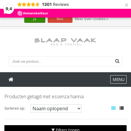
×
1301
Reviews
Wij slaan cookies op om onze website te verbeteren. Is dat akkoord?
9,4
Ja
Nee
Meer over cookies »
0 Artikelen
MENU
Producten getagd met essenza hanna
Sorteren op:
Filters tonen